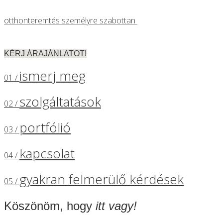
otthonteremtés személyre szabottan
KÉRJ ÁRAJÁNLATOT!
ismerj meg
01 /
szolgáltatások
02 /
portfólió
03 /
kapcsolat
04 /
gyakran felmerülő kérdések
05 /
Köszönöm, hogy
itt vagy!