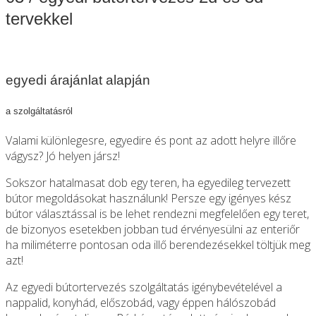
tervekkel
egyedi árajánlat alapján
a szolgáltatásról
Valami különlegesre, egyedire és pont az adott helyre illőre
vágysz? Jó helyen jársz!
Sokszor hatalmasat dob egy teren, ha egyedileg tervezett
bútor megoldásokat használunk! Persze egy igényes kész
bútor választással is be lehet rendezni megfelelően egy teret,
de bizonyos esetekben jobban tud érvényesülni az enteriőr
ha miliméterre pontosan oda illő berendezésekkel töltjük meg
azt!
Az egyedi bútortervezés szolgáltatás igénybevételével a
nappalid, konyhád, előszobád, vagy éppen hálószobád