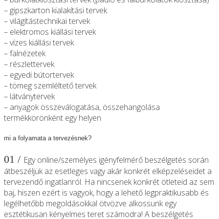
– gipszkarton kialakítási tervek
– világítástechnikai tervek
– elektromos kiállási tervek
– vízes kiállási tervek
– falnézetek
– részlettervek
– egyedi bútortervek
– tömeg szemléltető tervek
– látványtervek
– anyagok összeválogatása, összehangolása
termékkörönként egy helyen
mi a folyamata a tervezésnek?
01 /
Egy online/személyes igényfelmérő beszélgetés során
átbeszéljük az esetleges vagy akár konkrét elképzeléseidet a
tervezendő ingatlanról. Ha nincsenek konkrét ötleteid az sem
baj, hiszen ezért is vagyok, hogy a lehető legpraktikusabb és
legélhetőbb megoldásokkal ötvözve alkossunk egy
esztétikusan kényelmes teret számodra! A beszélgetés