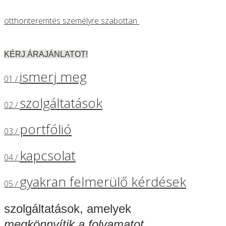
otthonteremtés személyre szabottan
KÉRJ ÁRAJÁNLATOT!
ismerj meg
01 /
szolgáltatások
02 /
portfólió
03 /
kapcsolat
04 /
gyakran felmerülő kérdések
05 /
szolgáltatások, amelyek
megkönnyítik a folyamatot