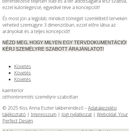
berendezése teljesen Rád és a tér adottságaira lesz szabva,
ezzel különlegessé, egyedivé téve a koncepciót!
És most jön a legjobb; mindezt tömeget szemléltető terveken
veheted szemügyre 3 dimenzióban, ezzel előre látva az
arányokat és a teljes koncepciót!
NÉZD MEG, HOGY MILYEN EGY TERVDOKUMENTÁCIÓ!
KÉRJ SZEMÉLYRE SZABOTT ÁRAJÁNLATOT!
Követés
Követés
Követés
kaenterior
otthonteremtés
személyre szabottan
© 2025 Kiss Anna Eszter lakberendező –
Adatakezelési
tájékoztató
|
Impresszum
|
Jogi nyilatkozat
|
Weboldal: Your
Perfect Design