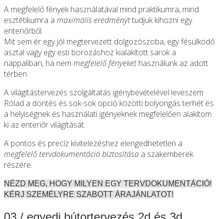
A megfelelő fények használatával mind praktikumra, mind
esztétikumra a
maximális eredményt
tudjuk kihozni egy
enteriőrből.
Mit sem ér egy jól megtervezett dolgozószoba, egy fésülködő
asztal vagy egy esti borozáshoz kialakított sarok a
nappaliban, ha nem
megfelelő fényeket
használunk az adott
térben.
A világítástervezés szolgáltatás igénybevételével leveszem
Rólad a döntés és sok-sok opció közötti bolyongás terhét és
a helyiségnek és használati igényeknek megfelelően alakítom
ki az enteriőr világítását.
A pontos és precíz kivitelezéshez elengedhetetlen a
megfelelő tervdokumentáció biztosítása
a szakemberek
részére.
NÉZD MEG, HOGY MILYEN EGY TERVDOKUMENTÁCIÓ!
KÉRJ SZEMÉLYRE SZABOTT ÁRAJÁNLATOT!
03 / egyedi bútortervezés 2d és 3d