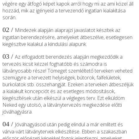
végére egy átfogó képet kapok arról hogy mi az ami közel áll
hozzád, mik az igényeid a tervezendő ingatlan kialakítása
során.
02 /
Mindezek alapján alaprajzi javaslatot készítek az
ingatlan berendezésére, amelyeket átbeszélve, esetlegesen
kiegészítve kialakul a kiindulási alapunk.
03 /
Az elfogadott berendezés alapján megkezdődik a
tervezés kicsit kézzel foghatóbb és számodra is
látványosabb része! Tömeget szemléltető terveken veheted
szemügyre a tervezett helyiségek, bútorok, falfelületek,
burkolatok stb. összehangját. Ezeken a terveken átbeszéljük
a kialakult koncepciót és az esetleges módosítások,
kiegészítések után elkészül a végleges terv. Ezt elküldöm
Neked egy utolsó, a látványtervezés megkezdése előtti
jóváhagyásra.
04 /
Jóváhagyásod után pedig elindul a már említett és
várva-várt látványtervek elkészítése. Ebben a szakaszban
először előnézeti képekkel fogok jelentkezni, amelyeket