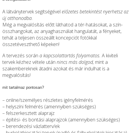
A látványtervek segítségével
előzetes betekintést nyerhetsz az
új otthonodba.
Még a megvalósítás előtt láthatod a tér-hatásokat, a szín-
összhangokat, az anyaghasználat hangulatát, a fényeket,
tehát a teljesen összeállt koncepciót fotókkal
összetéveszthető képeken!
A tervezés során
a kapcsolattartás folyamatos.
A kiviteli
tervek kézhez vétele után
nincs más dolgod,
mint a
szakembereknek átadni azokat és már indulhat is a
megvalósítás!
mit tartalmaz pontosan?
– online/személyes részletes igényfelmérés
– helyszíni felmérés (amennyiben szükséges)
– felszerkesztett alaprajz
– építési- és bontási alaprajzok (amennyiben szükséges)
– berendezési vázlatterv/ek
– burkolatkiosztási tervek (padló és falburkolatok kiosztása)