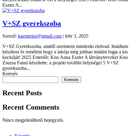
Eszter A...
V+SZ gyerekszoba
Szerző:
kaenterior@gmail.com
|
febr 3, 2025
V+SZ Gyerekszoba, amitől szerintem mindenki elolvad. Imádtam
készíteni és remélem hogy a lakója még jobban imádni fogja a kis
kuckóját! 2025 Enteriőr: Kiss Anna Eszter A látványterveket Kiss
Zsuzsa Fanni készítette. a projekt további helyiségei 5 V+SZ
gyerekszoba...
Keresés
Keresés
Recent Posts
Recent Comments
Nincs megjeleníthető bejegyzés.
Követés