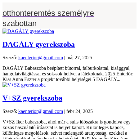
otthonteremtés személyre
szabottan
DAGÁLY gyerekszoba
Szerző:
kaenterior@gmail.com
|
máj 27, 2025
DAGÁLY Babaszoba beépített bútorral, falburkolattal, kisággyal,
hangulatvilágítással és sok-sok hellyel a játékoknak. 2025 Enteriőr:
Kiss Anna Eszter a projekt további helyiségei 5 DAGÁLY...
V+SZ gyerekszoba
Szerző:
kaenterior@gmail.com
|
febr 24, 2025
V+SZ Iker babaszoba, ahol már a sulis időszakra is gondolva egy
közös használatú íróasztal is helyet kapott. Különleges kapocs,
különleges megoldások, szívet melengető aranyosság, ezekkel a
kifejezésekkel írnám le ezt a helyiséget. 2025 Enteriőr: Kiss Anna