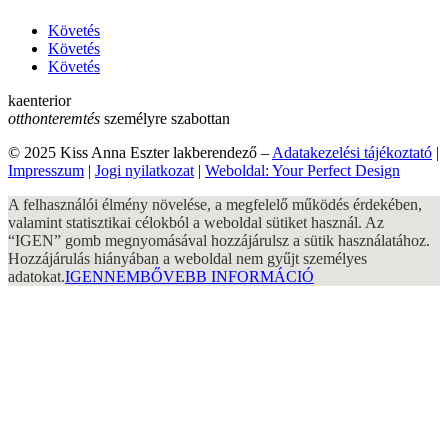
Követés
Követés
Követés
kaenterior
otthonteremtés
személyre szabottan
© 2025 Kiss Anna Eszter lakberendező –
Adatakezelési tájékoztató
|
Impresszum
|
Jogi nyilatkozat
|
Weboldal: Your Perfect Design
A felhasználói élmény növelése, a megfelelő működés érdekében,
valamint statisztikai célokból a weboldal sütiket használ. Az
“IGEN” gomb megnyomásával hozzájárulsz a sütik használatához.
Hozzájárulás hiányában a weboldal nem gyűjt személyes
adatokat.
IGEN
NEM
BŐVEBB INFORMÁCIÓ