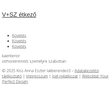
V+SZ étkező
Követés
Követés
Követés
kaenterior
otthonteremtés
személyre szabottan
© 2025 Kiss Anna Eszter lakberendező –
Adatakezelési
tájékoztató
|
Impresszum
|
Jogi nyilatkozat
|
Weboldal: Your
Perfect Design
A felhasználói élmény növelése, a megfelelő működés
érdekében, valamint statisztikai célokból a weboldal sütiket
használ. Az “IGEN” gomb megnyomásával hozzájárulsz a
sütik használatához. Hozzájárulás hiányában a weboldal