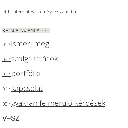
otthonteremtés személyre szabottan
KÉRJ ÁRAJÁNLATOT!
ismerj meg
01 /
szolgáltatások
02 /
portfólió
03 /
kapcsolat
04 /
gyakran felmerülő kérdések
05 /
V+SZ