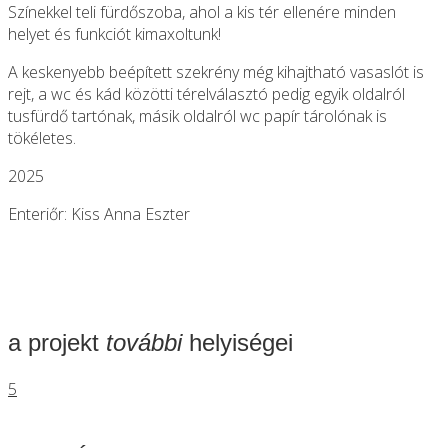
Színekkel teli fürdőszoba, ahol a kis tér ellenére minden
helyet és funkciót kimaxoltunk!
A keskenyebb beépített szekrény még kihajtható vasaslót is
rejt, a wc és kád közötti térelválasztó pedig egyik oldalról
tusfürdő tartónak, másik oldalról wc papír tárolónak is
tökéletes.
2025
Enteriőr: Kiss Anna Eszter
a projekt
további
helyiségei
5