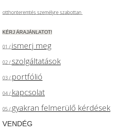
otthonteremtés személyre szabottan
KÉRJ ÁRAJÁNLATOT!
ismerj meg
01 /
szolgáltatások
02 /
portfólió
03 /
kapcsolat
04 /
gyakran felmerülő kérdések
05 /
VENDÉG