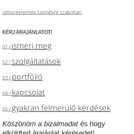
otthonteremtés személyre szabottan
KÉRJ ÁRAJÁNLATOT!
ismerj meg
01 /
szolgáltatások
02 /
portfólió
03 /
kapcsolat
04 /
gyakran felmerülő kérdések
05 /
Köszönöm a bizalmadat
és hogy
elküldted árajánlat kérésedet!