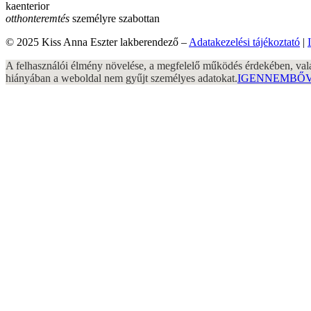
kaenterior
otthonteremtés
személyre szabottan
© 2025 Kiss Anna Eszter lakberendező –
Adatakezelési tájékoztató
|
A felhasználói élmény növelése, a megfelelő működés érdekében, vala
hiányában a weboldal nem gyűjt személyes adatokat.
IGEN
NEM
BŐV