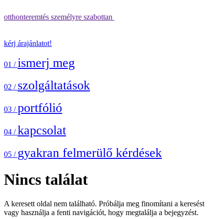
otthonteremtés személyre szabottan
kérj árajánlatot!
ismerj meg
01 /
szolgáltatások
02 /
portfólió
03 /
kapcsolat
04 /
gyakran felmerülő kérdések
05 /
Nincs találat
A keresett oldal nem található. Próbálja meg finomítani a keresést
vagy használja a fenti navigációt, hogy megtalálja a bejegyzést.