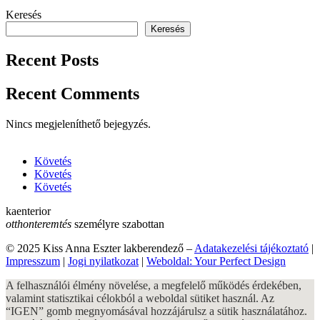
Keresés
Keresés
Recent Posts
Recent Comments
Nincs megjeleníthető bejegyzés.
Követés
Követés
Követés
kaenterior
otthonteremtés
személyre szabottan
© 2025 Kiss Anna Eszter lakberendező –
Adatakezelési tájékoztató
|
Impresszum
|
Jogi nyilatkozat
|
Weboldal: Your Perfect Design
A felhasználói élmény növelése, a megfelelő működés érdekében,
valamint statisztikai célokból a weboldal sütiket használ. Az
“IGEN” gomb megnyomásával hozzájárulsz a sütik használatához.